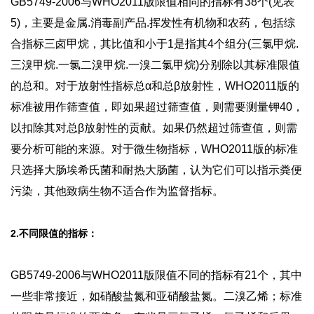
GB5749-2006与WHO2011版限值相同的指标有38个(见表
5)，主要是金属.消毒副产品.挥发性有机物和农药，包括综
合指标三卤甲烷，其比值和小于1是指其4个组分(三氯甲烷.
三溴甲烷.一氯二溴甲烷.一溴二氯甲烷)分别除以其标准限值
的总和。对于放射性指标总α和总β放射性，WHO2011版的
标准被用作筛查值，即如果超过筛查值，则需要测量钾40，
以扣除其对总β放射性的贡献。如果仍然超过筛查值，则需
要分析可能的来源。对于微生物指标，WHO2011版的标准
只选择大肠埃希氏菌和耐热大肠菌，认为它们可以指示粪便
污染，其他致病生物不适合作为监督指标。
2.不同限值的指标：
GB5749-2006与WHO2011版限值不同的指标有21个，其中
一些非常接近，如硝酸盐氮和亚硝酸盐氮。二溴乙烯；标准