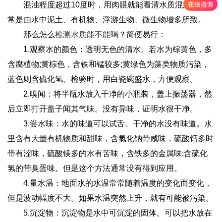
混浊程度超过10度时，用肉眼就能看清水质混浊，这通
常是由水中泥土、有机物、浮游生物、微生物增多所致。
那么怎么
检测水质能不能喝
？简便易行：
1.观察水的颜色：透明无色的清水。若水为棕黄色，多
含腐植物;黄棕色，含铁和锰较多;黄绿色为藻类物质污染，
蓝色则含硫化氢。检验时，用白瓷碗盛水，方便观察。
2.嗅闻：将半瓶水放入干净的小瓶装，盖上振荡器，然
后立即打开盖子闻其气味。没有异味，证明水很干净。
3.尝水味：水的味道可以试舌。干净的水没有味道。水
里含有大量有机物质和甜味，含氯化钠带咸味，硫酸钙多时
带有涩味，硫酸镁多的水有苦味，含铁多的金属味;含硫化
氢的带臭蛋味。但是这个方法通常没有得到应用。
4.量水温：地面水的水温常常随着温度的变化而变化，
但是波动幅度不大。如果水温突然上升，就有可能被污染。
5.沉淀物：沉淀物是水中可沉淀的固体。可以把水放在