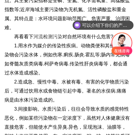
点。其主要污染指标是全磷、全氮、化学需氧量、高猛酸盐
指数等;近岸海域主要污染物为无机氮、活性磷酸盐和重金
属。其特点是：水环境问题影响范围广、危害严重、治理困
可以介绍下你们的产品么
难。
再看看下
河流检测污染
对自然环境有什么危害?
1.用水作为媒介的传染性疾病。动物粪便和其他生物污
染物会污染水体，例如伤寒.痢疾.肠炎.霍乱等;肠内常见病毒
如脊髓灰质类病毒.柯萨奇病毒.传染性肝炎病毒等，都会通
过水体造成感染。
2.造成急、慢性中毒。水被有毒、有害的化学物质污染
后，可通过饮用水或食物链引起中毒。著名的水俣病.痛痛
病是由水体污染造成的。
3.间接影响。水质污染后，往往会导致水质的感觉特性
恶化，例如某些污染物在一定浓度下，虽然对人体健康没有
直接危害，但能使水产生异臭.异色，呈现泡沫、油膜等，