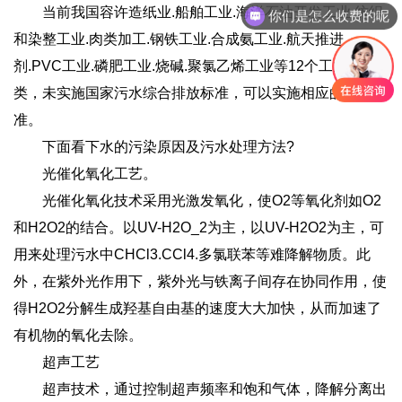
当前我国容许造纸业.船舶工业.海洋石油开发工业.纺织
你们是怎么收费的呢
和染整工业.肉类加工.钢铁工业.合成氨工业.航天推进
剂.PVC工业.磷肥工业.烧碱.聚氯乙烯工业等12个工业门
类，未实施国家污水综合排放标准，可以实施相应的行业标
准。
下面看下水的污染原因及污水处理方法?
光催化氧化工艺。
光催化氧化技术采用光激发氧化，使O2等氧化剂如O2
和H2O2的结合。以UV-H2O_2为主，以UV-H2O2为主，可
用来处理污水中CHCl3.CCl4.多氯联苯等难降解物质。此
外，在紫外光作用下，紫外光与铁离子间存在协同作用，使
得H2O2分解生成羟基自由基的速度大大加快，从而加速了
有机物的氧化去除。
超声工艺
超声技术，通过控制超声频率和饱和气体，降解分离出