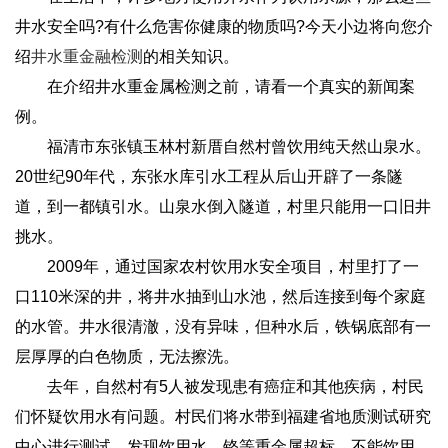
井水安全吗?有什么危害你健康的物质吗?今天小边将向您介
绍
井水重金融检测
的相关知识。
在介绍井水重金属检测之前，请看一个真实的新闻案
例。
福清市东张镇玉林村新厝自然村曾饮用纯天然山泉水。
20世纪90年代，东张水库引水工程从后山开辟了一条隧
道，到一都镇引水。山泉水倒入隧道，村里只能用一口旧井
挑水。
2009年，通过国家农村饮用水安全项目，村里打了一
口110米深的井，将井水抽到山水池，然后连接到每个家庭
的水管。井水很清澈，没有异味，但种水后，铁锅底部有一
层厚厚的白色物质，无法擦洗。
去年，自然村有5人被发现患有癌症和其他疾病，村民
们怀疑饮用水有问题。村民们将水带到福建省地质测试研究
中心进行测试，发现饮用水、铬等重金属超标，不能饮用。