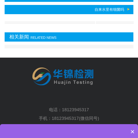
自来水里有细菌吗
相关新闻
RELATED NEWS
电话：18123945317
手机：18123945317(微信同号)
地址：深圳市光明区马田街道将围社区塘下围工业区2排6栋5楼
×
粤ICP备19036004号-1
XML地图