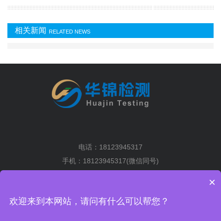
相关新闻
RELATED NEWS
电话：18123945317
手机：18123945317(微信同号)
地址：深圳市光明区马田街道将围社区塘下围工业区2排6栋5楼
×
粤ICP备19036004号-1
XML地图
欢迎来到本网站，请问有什么可以帮您？
手机扫一扫