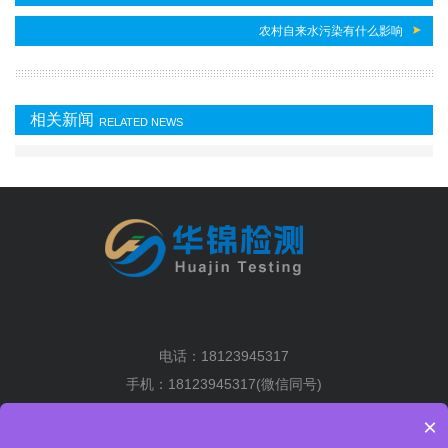
农村自来水污染有什么影响
相关新闻
RELATED NEWS
电话：18123945317
手机：18123945317(微信同号)
地址：深圳市光明区马田街道将围社区塘下围工业区2排6栋5楼
×
粤ICP备19036004号-1
XML地图