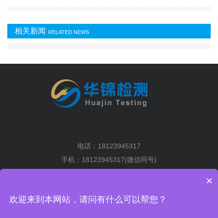
相关新闻
RELATED NEWS
电话：18123945317
手机：18123945317(微信同号)
地址：深圳市光明区马田街道将围社区塘下围工业区2排6栋5楼
×
粤ICP备19036004号-1
XML地图
欢迎来到本网站，请问有什么可以帮您？
手机扫一扫