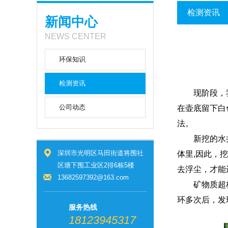
检测资讯
新闻中心
NEWS CENTER
环保知识
检测资讯
现阶段，我们
公司动态
在壶底留下白
法。
新挖的水井，
深圳市光明区马田街道将围社
体里,因此，
区塘下围工业区2排6栋5楼
去浮尘，才能
13682597392@163.com
矿物质超标是
环多次后，发
服务热线
18123945317