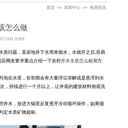
首页
>>
新闻中心
>>
检测资讯
该怎么做
5 | 5341 次浏览
质问题，直采地井下水用来烧水，水烧开之后,容易
就应网友要求重点介绍一下农村
井水水质怎么检测
方
泡在水里，在初期会有大量浮尘溶解或是悬浮到水
一次，持续进行一个月以上，让井底的建筑材料彻底洗
井水，放进大锅里反复煮开冷却循环操作，如果循
判定水质矿物超标。