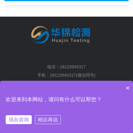
电话：18123945317
手机：18123945317(微信同号)
地址：深圳市光明区马田街道将围社区塘下围工业区2排6栋5楼
×
粤ICP备19036004号-1
XML地图
欢迎来到本网站，请问有什么可以帮您？
手机扫一扫
关注我们的及时信息
现在咨询
稍后再说