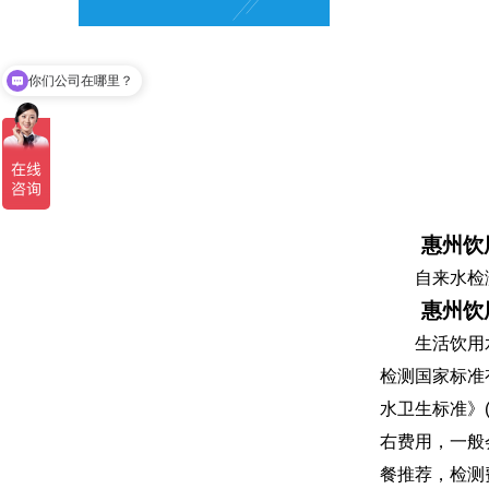
你们公司在哪里？
惠州饮用
自来水检测 
惠州饮用
生活饮用水检
检测国家标准
水卫生标准》(
右费用，一般
餐推荐，检测