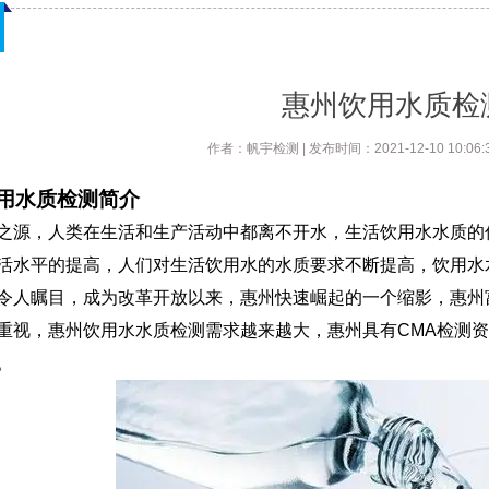
惠州饮用水质检
作者：帆宇检测 | 发布时间：2021-12-10 10:06:3
水质检测简介
，人类在生活和生产活动中都离不开水，生活饮用水水质的优
活水平的提高，人们对生活饮用水的水质要求不断提高，饮用水
令人瞩目，成为改革开放以来，惠州快速崛起的一个缩影，惠州
重视，惠州饮用水水质检测需求越来越大，惠州具有CMA检测
。