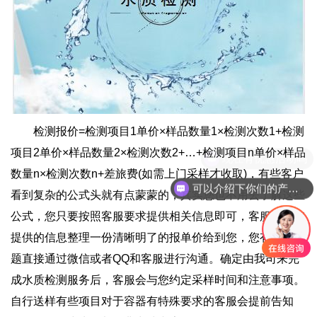
检测报价=检测项目1单价×样品数量1×检测次数1+检测
项目2单价×样品数量2×检测次数2+…+检测项目n单价×样品
现在有优惠活动吗
数量n×检测次数n+差旅费(如需上门采样才收取)，有些客户
可以介绍下你们的产品么
看到复杂的公式头就有点蒙蒙的，其实您也不用去了解这些
公式，您只要按照客服要求提供相关信息即可，客服通过您
提供的信息整理一份清晰明了的报单价给到您，您有任何问
题直接通过微信或者QQ和客服进行沟通。确定由我司来完
成水质检测服务后，客服会与您约定采样时间和注意事项。
自行送样有些项目对于容器有特殊要求的客服会提前告知