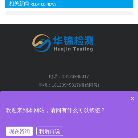
相关新闻
RELATED NEWS
电话：18123945317
手机：18123945317(微信同号)
地址：深圳市光明区马田街道将围社区塘下围工业区2排6栋5楼
×
粤ICP备19036004号-1
XML地图
欢迎来到本网站，请问有什么可以帮您？
手机扫一扫
关注我们的及时信息
现在咨询
稍后再说