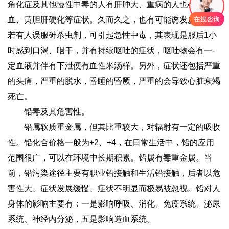
角化症及其他慢性中毒的人有肝肿大、重病的人也会出现贫
血、黄胆肝硬化等症状。久而久之，也有可能诱发皮肤癌。
若有人误服砷杀虫剂，可引起急性中毒，其表现是服后1小
时感到口渴、咽干，并有持续呕吐的症状，呕吐物会有一-
定血液并伴有下泄便有血性米汤样。另外，症状还包括严重
的头痛，严重的脱水，昏睡的昏厥，严重的会导致心脏衰竭
死亡。
铅毒及其危害性。
铅属软质重金属，但其比重较大，对辐射有一定的吸收
性。铅化合价格一般为+2、+4，在日常生活中，铅的应用
范围很广，可以在环境中长期积累。铅属有毒重金属。当
前，铅污染途径主要有职业铅接触和生活铅接触，后者以危
害性大、症状发展缓慢、症状不明显而极易被忽视。铅对人
身体的影响主要有：一是影响呼吸、消化、免疫系统、泌尿
系统、神经内分泌，五是影响造血系统。