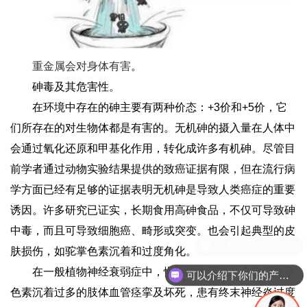
重金属会对身体有害
。
砷毒及其危害性。
在环境中存在的砷主要有两种价态：+3价和+5价，它
们所存在的对生物体都是有害的。无机砷的摄入量在人体中
会通过氧化还原和甲基化作用，转化成许多有机砷。尽管目
前学者通过动物实验结果提供的致癌证据有限，但在流行病
学方面已经有足够的证据表明无机砷是导致人类癌症的重要
诱因。许多研究已证实，长期食用高砷食品，不仅可导致砷
中毒，而且可导致细胞癌、畸形或突变。也会引起典型的皮
肤损伤，如驼掌色素沉着和过度角化。
在一般植物神经衰弱症中，慢性砷中毒往往会出现皮肤
可以介绍下你们的产品么
色素沉着过多的肢体血管痉挛及坏死，患有终末神经炎过度