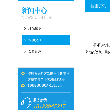
检测资讯
新闻中心
NEWS CENTER
环保知识
检测资讯
看看
游泳
公司动态
的游泳池。那
深圳市光明区马田街道将围社
区塘下围工业区2排6栋5楼
13682597392@163.com
服务热线
18123945317