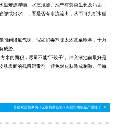
里若漂浮物、水质混浊、池壁有藻类生长及污垢，
底部或出水口，看是否有水流流出，从而可判断水循
闻到淡氯气味。假如消毒剂味太浓甚至呛鼻，千万
有威胁。
方米的面积，尽量不能“下饺子”。冲入泳池前最好是
皮肤表面的残留消毒剂，避免对皮肤造成刺激。但愿
养殖水质检测为什么要检测氨氮？忽视水质氨氮严重性！