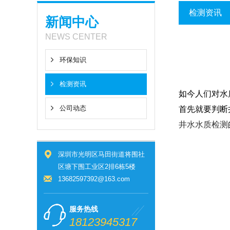
检测资讯
新闻中心
NEWS CENTER
环保知识
检测资讯
如今人们对水
公司动态
首先就要判断
井水水质检测
深圳市光明区马田街道将围社
区塘下围工业区2排6栋5楼
13682597392@163.com
服务热线
18123945317