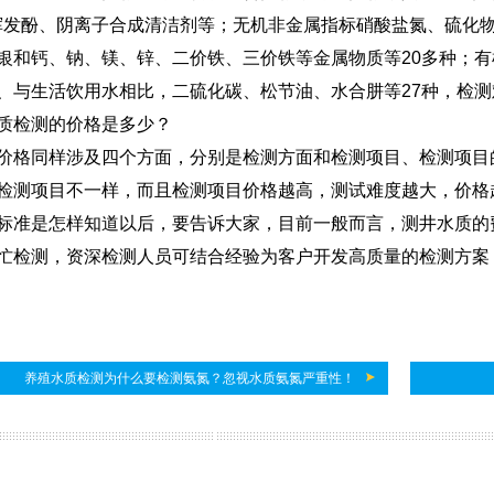
挥发酚、阴离子合成清洁剂等；无机非金属指标硝酸盐氮、硫化
银和钙、钠、镁、锌、二价铁、三价铁等金属物质等20多种；
、与生活饮用水相比，二硫化碳、松节油、水合肼等27种，检
质检测的价格是多少？
价格同样涉及四个方面，分别是检测方面和检测项目、检测项目
检测项目不一样，而且检测项目价格越高，测试难度越大，价格
标准是怎样知道以后，要告诉大家，目前一般而言，测井水质的
忙检测，资深检测人员可结合经验为客户开发高质量的检测方案
养殖水质检测为什么要检测氨氮？忽视水质氨氮严重性！