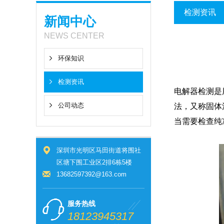
检测资讯
新闻中心
NEWS CENTER
环保知识
检测资讯
电解器检测是
公司动态
法，又称固体
当需要检查纯
深圳市光明区马田街道将围社
区塘下围工业区2排6栋5楼
13682597392@163.com
服务热线
18123945317