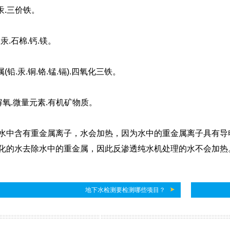
汞.三价铁。
.汞.石棉.钙.镁。
(铅.汞.铜.铬.锰.镉).四氧化三铁。
解氧.微量元素.有机矿物质。
水中含有重金属离子，水会加热，因为水中的重金属离子具有导
化的水去除水中的重金属，因此反渗透纯水机处理的水不会加热
地下水检测要检测哪些项目？