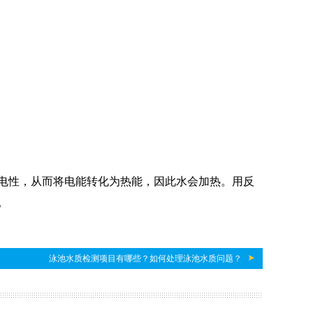
电性，从而将电能转化为热能，因此水会加热。用反
。
泳池水质检测项目有哪些？如何处理泳池水质问题？