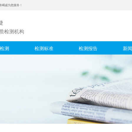
将竭诚为您服务！
捷
水质检测机构
检测
检测标准
检测报告
新