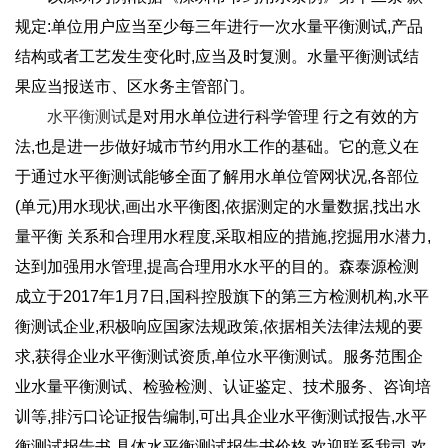
规定:单位用户应当至少每三年进行一次水量平衡测试,产品
结构或者工艺发生变化时,应当及时复测。水量平衡测试结
果应当报送市、区水务主管部门。
水平衡测试
是对用水单位进行科学管理 行之有效的方
法,也是进一步做好城市节约用水工作的基础。它的意义在
于通过水平衡测试能够全面了解用水单位管网状况,各部位
(单元)用水现状,画出水平衡图,依据测定的水量数据,找出水
量平衡 关系和合理用水程度,采取相应的措施,挖掘用水潜力,
达到加强用水管理,提高合理用水水平的目的。森泰源检测
成立于2017年1月7日,国科控股旗下的第三方检测机构,水平
衡测试企业,积极响应国家法规政策,依据相关法律法规的要
求,获得企业水平衡测试资质,单位水平衡测试。服务范围企
业水量平衡测试、检验检测、认证鉴定、技术服务、咨询培
训等,排污口论证报告编制,可出具企业水平衡测试报告,水平
衡测试报告书,具体水平衡测试报告书价格,欢迎联系我司,欢