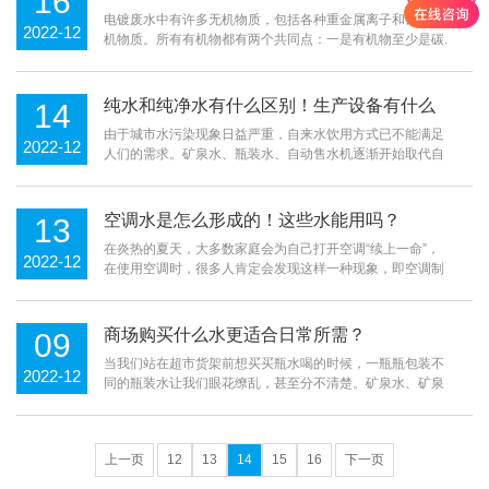
16
蚀刻废水.纺织废水.制革废水.农药废水.冶
测？
电镀废水中有许多无机物质，包括各种重金属离子和许多有
2022-12
机物质。所有有机物都有两个共同点：一是有机物至少是碳.
氢的组成；第二，绝大多数有机物会被化学氧化或微生物氧
化。废水中的有机物越多，耗氧量就越大。废水用化学物质
氧化时消耗的氧量称为化学需氧量，即COD；微生物氧化废
纯水和纯净水有什么区别！生产设备有什么
14
水消耗的氧量称为生物需氧量，即生物需氧量
不同？
由于城市水污染现象日益严重，自来水饮用方式已不能满足
2022-12
人们的需求。矿泉水、瓶装水、自动售水机逐渐开始取代自
来水饮用水，促进了水处理行业的快速发展，各种水处理设
备销售良好。我们最熟悉的是纯水，所以，纯水设备和纯水
设备只有一个字，它们是一样的吗？两者之间有什么区别？
空调水是怎么形成的！这些水能用吗？
13
首先，从两者的概念出发，纯水是指不含微量
在炎热的夏天，大多数家庭会为自己打开空调“续上一命”，
2022-12
在使用空调时，很多人肯定会发现这样一种现象，即空调制
冷过程中水不断流出，水仍然很冷，那么这些水是如何形成
的呢？它能用作生活用水吗？要知道这些水是怎么产生的，
首先要简单了解空调的工作原理。一、空调制冷原理：首先
商场购买什么水更适合日常所需？
09
要明白，空调制冷并不是直接利用电能制造
当我们站在超市货架前想买买瓶水喝的时候，一瓶瓶包装不
2022-12
同的瓶装水让我们眼花缭乱，甚至分不清楚。矿泉水、矿泉
水、纯净水、冷开水、电解质水等等...它们都是什么?有什么
区别?我们应该喝什么水?虽然我们在生活中经常习惯说“来瓶
矿泉水”瓶装水归因于矿泉水，但事实并非如此。《国家标准
上一页
12
13
14
15
16
下一页
饮料通则》（GB/T瓶装水分为矿泉水、