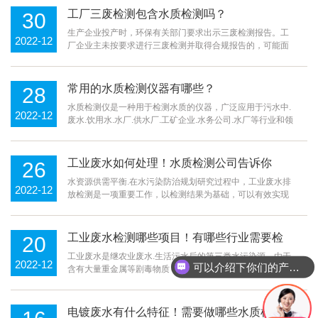
开发新的水质检测技术。无论你使用哪个品牌，它都是我们
工厂三废检测包含水质检测吗？
30
了解当前测试样品水质状况的工具，所以它的
生产企业投产时，环保有关部门要求出示三废检测报告。工
2022-12
厂企业主未按要求进行三废检测并取得合规报告的，可能面
临停业整顿甚至罚款的风险。21年8月，东莞某金属制品有
限公司被东莞市生态环境局检查，发现工厂企业未按照排污
许可证规定定期检测排放的废气和废水，也未披露污染物排
常用的水质检测仪器有哪些？
28
放信息。东莞市生态管理局根据《排污许可证管
水质检测仪是一种用于检测水质的仪器，广泛应用于污水中.
2022-12
废水.饮用水.水厂.供水厂.工矿企业.水务公司.水厂等行业和领
域，那么水质检测中常用的水质检测仪有哪些呢？一、有机
物综合指标：1.BOD分析仪：数据直读，五天培养法检测
BOD2.COD测量仪：用于清水水样中的测量COD值3.氨氮检
工业废水如何处理！水质检测公司告诉你
26
测仪：氨氮指标快速定量测定4.总磷测定仪：快
水资源供需平衡.在水污染防治规划研究过程中，工业废水排
2022-12
放检测是一项重要工作，以检测结果为基础，可以有效实现
环境的科学管理。控制能力.工业结构.管理水平.科技水平、
产品类型等因素都会对工业废水排放产生影响。一、常见的
工业废水处理方法：1.湿式氧化废水处理法：湿式氧化法作
工业废水检测哪些项目！有哪些行业需要检
20
为工业废水处理中先进氧化技术的应用形式
测？
工业废水是继农业废水.生活污水后的第三类水污染源，由于
2022-12
可以介绍下你们的产品么
含有大量重金属等剧毒物质，工业废水的危害将更加明显，
因此在现行水污染控制框架下要求企业在排放工业废水前达
到标准排放，相关部门也将进行测试，那么，工业废水测试
标准是什么呢？造纸废水可分为工业企业的产品和加工对象.
电镀废水有什么特征！需要做哪些水质检