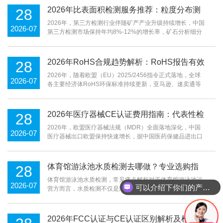
2026年比表面积检测服务推荐：粒度分布测
28
试、孔隙率检测、粉体性能分析选择指南
2026年，第三方检测行业伴随矿产产业升级持续增长，中国
2026-07
第三方检测市场保持年均8%-12%的增长率，矿石分析细分
领域需求随冶炼技术升级、国际贸易合规要求提升不断扩
大。当前矿业企业普遍面临痛点：比表面积检测、孔隙率检
测等粉体性能分析数据精度不足，影响冶炼效率优化与
2026年RoHS合规趋势解析：RoHS报告有效
28
期是几年及检测机构选择指南
2026年，随着欧盟（EU）2025/2456指令正式落地，全球
2026-07
各主要经济体RoHS环保标准持续更新，亚马逊、速卖通等
主流跨境电商平台的合规审核要求不断趋严。据行业机构统
计，2026年国内RoHS检测认证市场规模预计突破320亿
元，同比增长18%，但仍有超62%的制造业及跨境电商企业
2026年医疗器械CE认证费用指南：代表性检
28
对Ro
测机构及选型参考
2026年，欧盟医疗器械法规（MDR）全面落地深化，中国
2026-07
医疗器械出口欧盟保持快速增长，据中国医药保健品进出口
商会数据，2025年中国医疗器械对欧盟出口额突破380亿美
元，年复合增长率达18%。企业出海过程中，普遍面临医疗
器械CE认证费用不透明、MDR法规要求复杂、分类等级评
体育馆游泳池水质检测去哪做？专业选购指
28
估标准模糊、GMP审核能力不足、技术文件编制不规范等
南
体育馆游泳池水质检测，常见痛点解析对于体育馆游泳池运
2026-07
可以介绍下你们的产品么
营方而言，水质检测不仅是满足卫生监管要求的法定责任，
更直接关系到游泳者尤其是师生群体的健康安全。现实中，
不少运营方面临诸多困境：要么找不到具备合格资质的
2026年FCC认证与CE认证区别解析及检测机