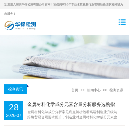
欢迎进入深圳华锦检测有限公司官网！我们拥有10年专业水质检测行业管理经验团队将竭诚为
您服务！
检测资讯
首页
>>
新闻中心
>>
检测资讯
金属材料化学成分元素含量分析服务选购指
28
南
金属材料化学成分分析常见痛点解析随着高端制造业升级与
2026-07
跨境贸易合规要求提升，制造业对金属材料化学成分元素含
量的精度要求越来越高。不少企业在生产经营中常会遇到各
类难题：采购的原材料疑似以次充好，无法快速验证成