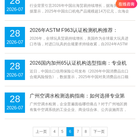
28
构选择指南
行业背景引言2026年中国出海贸易持续增长，据海关相关数
2026-07
据显示，2025年中国出口机电产品规模超14万亿元，出海企
业对合规认证的需求保持年均12%的增速。但众多出海企业
对FCC认证与CE认证的区别存在认知模糊，选错认证机构
2026年ASTM F963认证检测机构推荐：
28
F963认证测试标准最新选择指南
2026年，全球玩具贸易持续增长，美国作为全球最大玩具进
2026-07
口市场，对进口玩具的合规要求持续收紧，自2024年ASTM
F963-23新版标准正式实施以来，检测要求新增丙烯酰胺迁
移限量、甲醛释放量管控，对重金属、邻苯二甲酸酯的要求
进一步明确，行业数据显示，美国市场每年对进口玩
2026国内加州65认证机构选型指南：专业机
28
构推荐与选型解析
近日，中国出口信用保险公司发布《2026年中国消费品出口
2026-07
合规风险报告》，数据显示，2025年中国对美消费品出口额
突破6200亿美元，超60%的出口产品需满足加州65号提案
合规要求，随着加州65管控物质清单更新至900余种，市场
对专业合规检测认证服务的需求持续攀升，行业年增长
广州空调水检测选购指南：如何选择专业第
28
三方检测服务
广州空调水检测，企业普遍面临哪些痛点？对于广州地区拥
2026-07
有集中空调系统的工业企业、商业综合体、公共设施而言，
空调水系统的水质稳定直接关系到设备运行安全与合规运
营。不少企业因长期未做专业检测，会遇到空调设备频繁
上一页
4
5
6
7
8
下一页